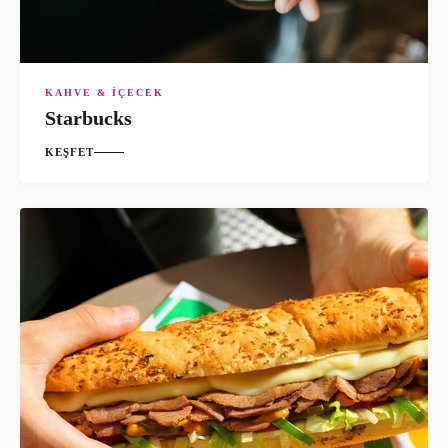
KAHVE & İÇECEK
Starbucks
KEŞFET