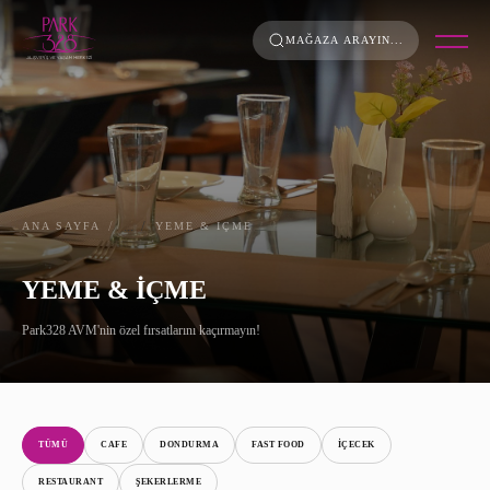
MAĞAZA ARAYIN...
HAKKIMIZDA
PROJE BİLGİLERİ
KURUMSAL KİMLİK
ANA SAYFA
YEME & İÇME
ENERJİ POLİTİKAMIZ
YEME & İÇME
FOTOĞRAFLAR
Park328 AVM'nin özel fırsatlarını kaçırmayın!
KİRALAMA
KARİYER
TÜMÜ
CAFE
DONDURMA
FAST FOOD
İÇECEK
KAT PLANI
RESTAURANT
ŞEKERLERME