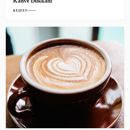
Kahve Dükkanı
KEŞFET