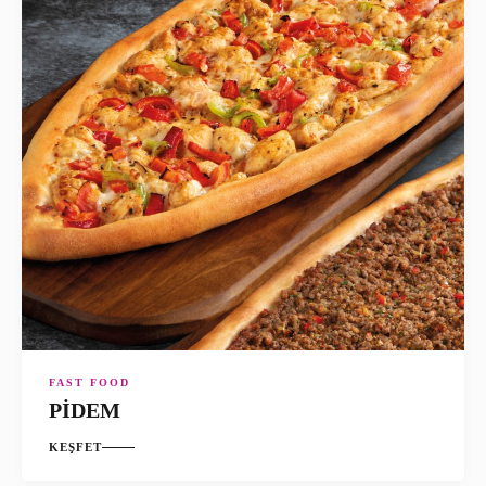
FAST FOOD
PİDEM
KEŞFET