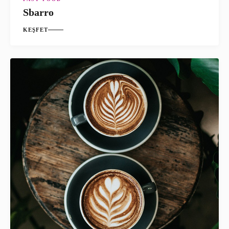
Sbarro
KEŞFET