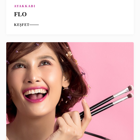
AYAKKABI
FLO
KEŞFET