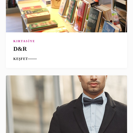
KIRTASIYE
D&R
KEŞFET