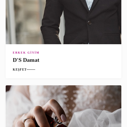
ERKEK GIYIM
D'S Damat
KEŞFET