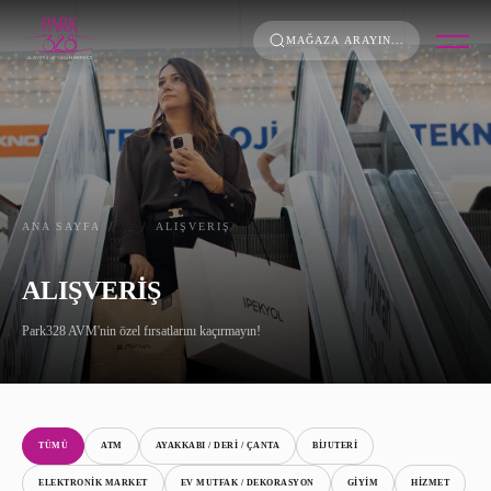
MAĞAZA ARAYIN...
HAKKIMIZDA
PROJE BİLGİLERİ
KURUMSAL KİMLİK
ANA SAYFA
ALIŞVERIŞ
ENERJİ POLİTİKAMIZ
ALIŞVERİŞ
FOTOĞRAFLAR
Park328 AVM'nin özel fırsatlarını kaçırmayın!
KİRALAMA
KARİYER
TÜMÜ
ATM
AYAKKABI / DERİ / ÇANTA
BİJUTERİ
KAT PLANI
ELEKTRONİK MARKET
EV MUTFAK / DEKORASYON
GİYİM
HİZMET