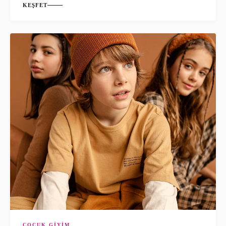
KEŞFET
ÇOCUK GIYIM