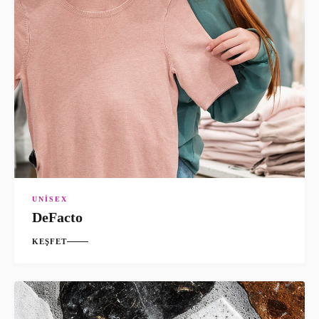
UNISEX
DeFacto
KEŞFET