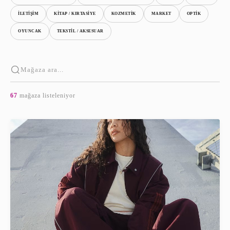
İLETİŞİM
KİTAP / KIRTASİYE
KOZMETİK
MARKET
OPTİK
OYUNCAK
TEKSTİL / AKSESUAR
67
mağaza listeleniyor